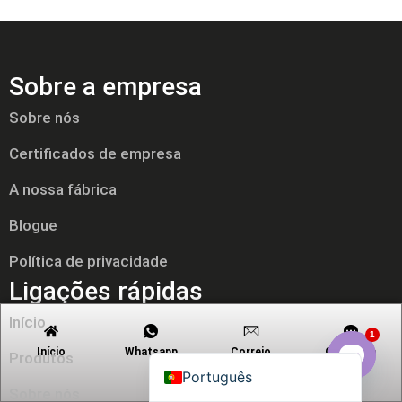
Sobre a empresa
Tiếng Việt
Русский
Sobre nós
日本語
Certificados de empresa
Polski
A nossa fábrica
العربية
Blogue
Nederlands (Formeel)
Deutsch
Política de privacidade
Ligações rápidas
Français
Español
Início
1
English
Início
Whatsapp
Correio
Contacto
Produtos
eletrónico
Português
Open c
Sobre nós