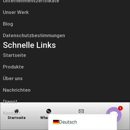
Unternehmenszertifikate
Unser Werk
Blog
Tiếng Việt
Datenschutzbestimmungen
Русский
Schnelle Links
日本語
Português
Startseite
Polski
Produkte
العربية
Über uns
Nederlands (Formeel)
Nachrichten
Français
Dienst
Español
1
English
Kontakt
Startseite
Whatsapp
E-Mail
Kontakt
Produkt-Kategorien
Deutsch
Open c