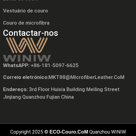
Vestuário de couro
Couro de microfibra
Contactar-nos
WhatsAPP:
+86-181-5097-6625
Tiếng Việt
Correio eletrónico:
MKT88@MicrofiberLeather.CoM
Русский
Endereço:
3rd Floor Huixia Building Meiling Street
日本語
Jinjiang Quanzhou Fujian China
Polski
العربية
Nederlands (Formeel)
Copyright 2025 ©
Quanzhou WINIW
Deutsch
ECO-Couro.CoM