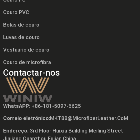
Couro PVC
Bolas de couro
Luvas de couro
Vestuário de couro
Couro de microfibra
Contactar-nos
WhatsAPP:
+86-181-5097-6625
Tiếng Việt
Correio eletrónico:
MKT88@MicrofiberLeather.CoM
Русский
Endereço:
3rd Floor Huixia Building Meiling Street
日本語
Jinjiang Quanzhou Fujian China