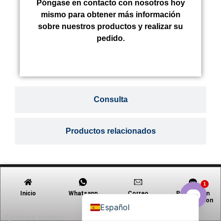
Póngase en contacto con nosotros hoy
mismo para obtener más información
sobre nuestros productos y realizar su
pedido.
Tiếng Việt
Русский
日本語
Português
Consulta
Polski
العربية
Productos relacionados
Nederlands (Formeel)
Deutsch
Français
1
English
Inicio
Whatsapp
Correo
Póngase en
Acerca de la empresa
electrónico
contacto con
Español
Open c
Quiénes somos