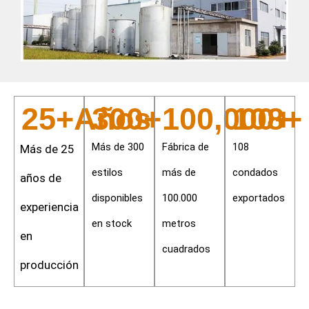
25
+Años 
300
+
100,000
108
+
+
Más de 300
Fábrica de
108
Más de 25
estilos
más de
condados
años de
disponibles
100.000
exportados
experiencia
en stock
metros
en
cuadrados
producción