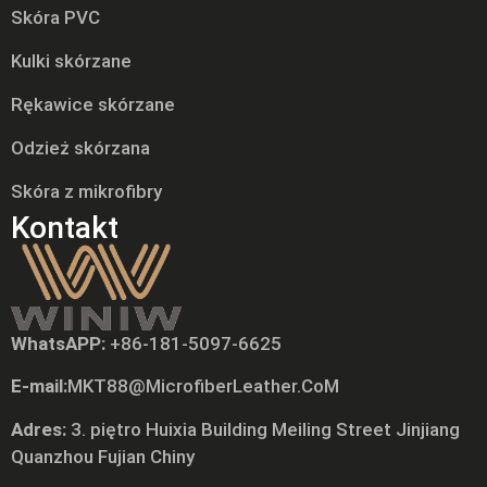
Skóra PVC
Kulki skórzane
Rękawice skórzane
Odzież skórzana
Skóra z mikrofibry
Kontakt
WhatsAPP:
+86-181-5097-6625
Tiếng Việt
E-mail:
MKT88@MicrofiberLeather.CoM
Русский
日本語
Adres:
3. piętro Huixia Building Meiling Street Jinjiang
Quanzhou Fujian Chiny
Português