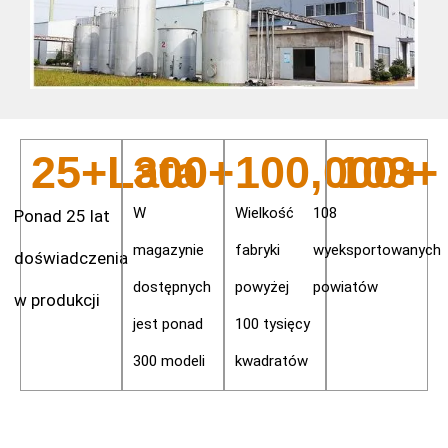
25
+Lata 
300
+
100,000
108
+
+
W
Wielkość
108
Ponad 25 lat
magazynie
fabryki
wyeksportowanych
doświadczenia
dostępnych
powyżej
powiatów
w produkcji
jest ponad
100 tysięcy
300 modeli
kwadratów