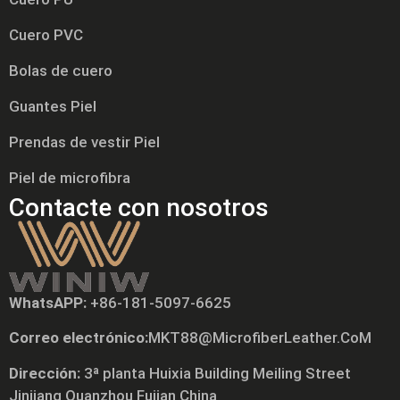
Cuero PVC
Bolas de cuero
Guantes Piel
Prendas de vestir Piel
Piel de microfibra
Contacte con nosotros
WhatsAPP:
+86-181-5097-6625
Correo electrónico:
MKT88@MicrofiberLeather.CoM
Tiếng Việt
Dirección:
3ª planta Huixia Building Meiling Street
Русский
Jinjiang Quanzhou Fujian China