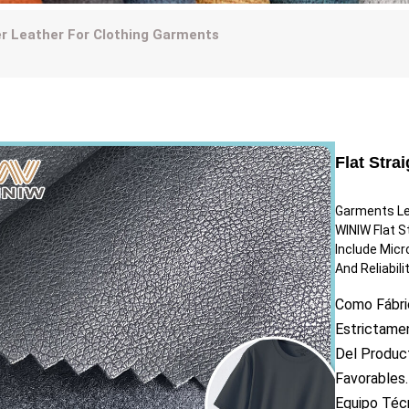
er Leather For Clothing Garments
Flat Stra
Garments Lea
WINIW Flat S
Include Micr
And Reliabilit
Como Fábri
Estrictamen
Del Produc
Favorables
Equipo Téc