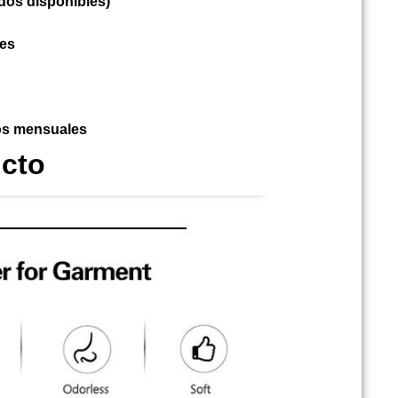
ados disponibles)
les
os mensuales
ucto