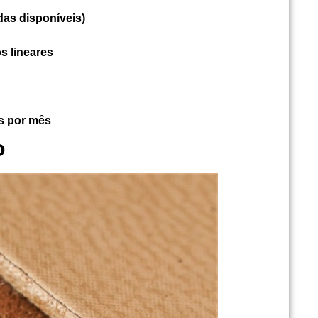
das disponíveis)
s lineares
s por mês
o