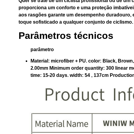
Quer se trate de um ciclista profissional ou de um c
proporciona um conforto e uma proteção imbatíveis
aos rasgões garante um desempenho duradouro, e
toque sofisticado a qualquer conjunto de ciclismo.
Parâmetros técnicos
parâmetro
Material:
microfiber + PU. color: Black, Brown
2.00mm Minimum order quantity: 300 linear met
time: 15-20 days. width: 54 , 137cm Productio