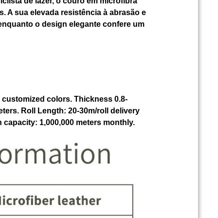
iclista de lazer, o couro em microfibra
. A sua elevada resistência à abrasão e
nquanto o design elegante confere um
, customized colors. Thickness 0.8-
ers. Roll Length: 20-30m/roll delivery
n capacity: 1,000,000 meters monthly.