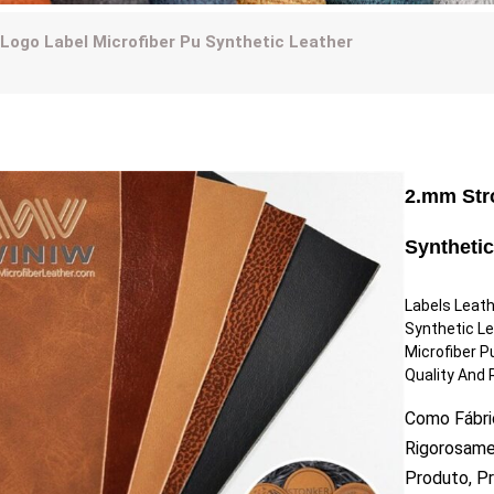
Logo Label Microfiber Pu Synthetic Leather
2.mm Str
Synthetic
Labels Leath
Synthetic L
Microfiber P
Quality And R
Como Fábric
Rigorosame
Produto, P