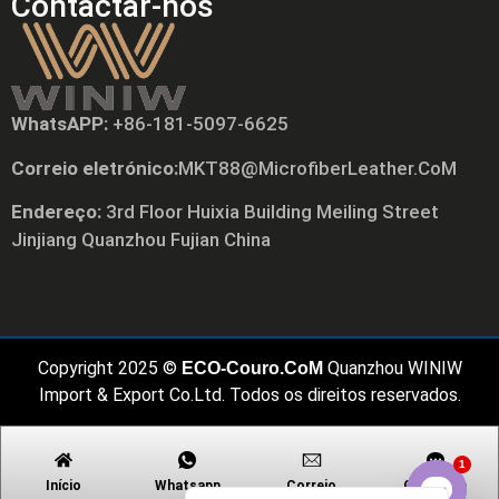
Contactar-nos
WhatsAPP:
+86-181-5097-6625
Tiếng Việt
Correio eletrónico:
MKT88@MicrofiberLeather.CoM
Русский
Endereço:
3rd Floor Huixia Building Meiling Street
日本語
Jinjiang Quanzhou Fujian China
Polski
العربية
Nederlands (Formeel)
Copyright 2025 ©
Quanzhou WINIW
Deutsch
ECO-Couro.CoM
Import & Export Co.Ltd. Todos os direitos reservados.
Français
Español
1
English
Início
Whatsapp
Correio
Contacto