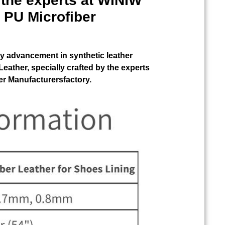
y the experts at WINIW
PU Microfiber
y advancement in synthetic leather
eather, specially crafted by the experts
r Manufacturersfactory.