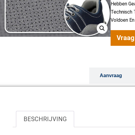
Hebben Gea
Technisch 
Voldoen En 
Vraag
Overzicht
Aanvraag
BESCHRIJVING