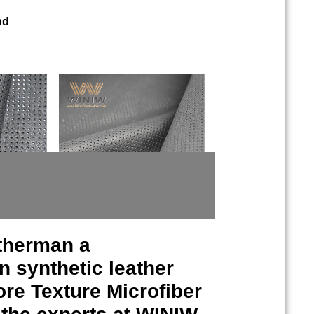
nd
atherman
a
 synthetic leather
re Texture Microfiber