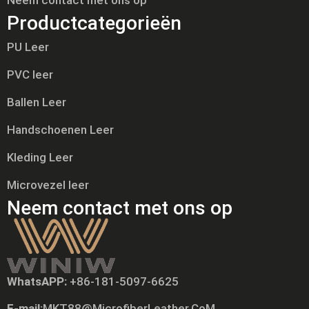
Neem contact met ons op
Productcategorieën
PU Leer
PVC leer
Ballen Leer
Handschoenen Leer
Kleding Leer
Microvezel leer
Neem contact met ons op
WhatsAPP:
+86-181-5097-6625
Tiếng Việt
E-mail:
MKT88@MicrofiberLeather.CoM