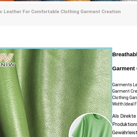
c Leather For Comfortable Clothing Garment Creation
Breathabl
Garment 
Garments Le
Garment Cre
Clothing Gar
Width.Ideal F
Als Direkte
Produktions
Gewährleist