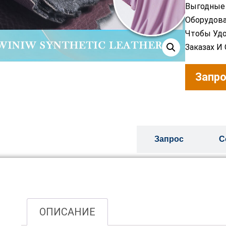
Выгодные 
Оборудова
Чтобы Уд
Заказах И
Запро
Обзор
Запрос
С
ОПИСАНИЕ