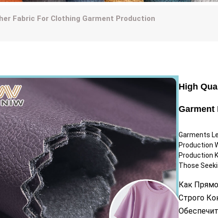
ther Fabric For Clothing Garment Production
High Qual
Garment 
Garments Lea
Production W
Production K
Those Seekin
Как Прямо
Строго Ко
Обеспечит