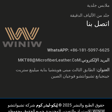
ملابس جلدية
جلد من الألياف الدقيقة
اتصل بنا
WhatsAPP:
+86-181-5097-6625
Tiếng Việt
البريد الإلكتروني:
MKT88@MicrofiberLeather.CoM
Русский
日本語
العنوان:
الطابق الثالث مبنى هويتشيا بناية ميلينغ ستريت
جينجيانغ تشيوانتشو فوجيان الصين
Português
Polski
Nederlands (Formeel)
Deutsch
حقوق الطبع والنشر 2025 ©
شركة تشيوانتشو
إيكو-ليذر.كوم
Français
WINIW للاستيراد والتصدير المحدودة. جميع الحقوق محفوظة.