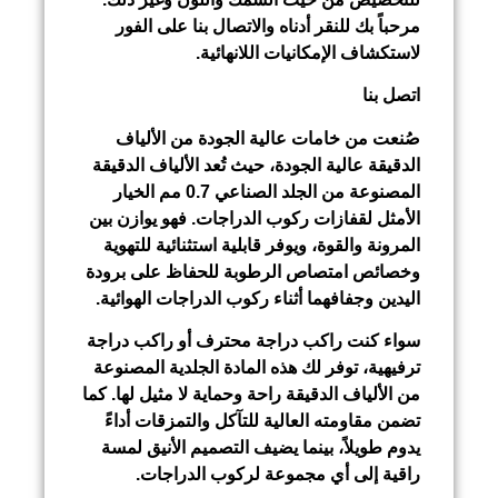
مرحباً بك للنقر أدناه والاتصال بنا على الفور
لاستكشاف الإمكانيات اللانهائية.
اتصل بنا
صُنعت من خامات عالية الجودة من الألياف
الدقيقة عالية الجودة، حيث تُعد الألياف الدقيقة
المصنوعة من الجلد الصناعي 0.7 مم الخيار
الأمثل لقفازات ركوب الدراجات. فهو يوازن بين
المرونة والقوة، ويوفر قابلية استثنائية للتهوية
وخصائص امتصاص الرطوبة للحفاظ على برودة
اليدين وجفافهما أثناء ركوب الدراجات الهوائية.
سواء كنت راكب دراجة محترف أو راكب دراجة
ترفيهية، توفر لك هذه المادة الجلدية المصنوعة
من الألياف الدقيقة راحة وحماية لا مثيل لها. كما
تضمن مقاومته العالية للتآكل والتمزقات أداءً
يدوم طويلاً، بينما يضيف التصميم الأنيق لمسة
راقية إلى أي مجموعة لركوب الدراجات.